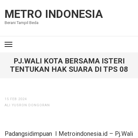
Lompat
ke
METRO INDONESIA
konten
Berani Tampil Beda
(Tekan
Enter)
PJ.WALI KOTA BERSAMA ISTERI
TENTUKAN HAK SUARA DI TPS 08
15 FEB 2024
ALI YUSRON DONGORAN
Padangsidimpuan I Metroindonesia.id – Pj.Wali