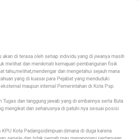
akan di terasa oleh setiap individu yang di jiwanya masih
ntuk melihat dan menikmati kemajuan pembangunan fisik
at tahu,melihat,mendengar dan mengetahui sejauh mana
etahuan yang di kuasai para Pejabat yang menduduki
 eksternal maupun internal Pemerintahan di Kota Psp.
n Tugas dan tanggung jawab yang di embannya serta Buta
 mengikat dan seharusnya di patuhi nya sesuai posisi
tua KPU Kota Padangsidimpuan.dimana di duga karena
gap sepele dan tidak pernah mau menanggapi pertanyaan