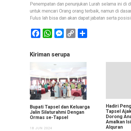
Penempatan dan penunjukan Lurah selama ini di d
untuk mencari Orang orang terbaik, namun di dasa
Fulus lah bisa dan akan dapat jabatan serta posis
Facebook
WhatsApp
Messenger
Copy
Share
Link
Kiriman serupa
Hadiri Peng
Bupati Tapsel dan Keluarga
Tapsel Aja
Jalin Silaturahmi Dengan
Dorong Ana
Ormas se-Tapsel
Amalkan Is
Alquran
18 JUN 2024