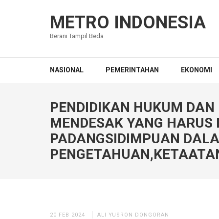
Lompat
ke
METRO INDONESIA
konten
Berani Tampil Beda
(Tekan
Enter)
NASIONAL
PEMERINTAHAN
EKONOMI
PENDIDIKAN HUKUM DAN
MENDESAK YANG HARUS 
PADANGSIDIMPUAN DALA
PENGETAHUAN,KETAATAN
20 FEB 2024
ALI YUSRON DONGORAN