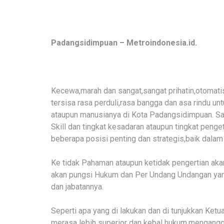
Padangsidimpuan – Metroindonesia.id.
Kecewa,marah dan sangat,sangat prihatin,otomatis 
tersisa rasa perduli,rasa bangga dan asa rindu u
ataupun manusianya di Kota Padangsidimpuan. Sa
Skill dan tingkat kesadaran ataupun tingkat peng
beberapa posisi penting dan strategis,baik dalam
Ke tidak Pahaman ataupun ketidak pengertian aka
akan pungsi Hukum dan Per Undang Undangan yang
dan jabatannya.
Seperti apa yang di lakukan dan di tunjukkan Ke
merasa lebih superior dan kebal hukum,mengang