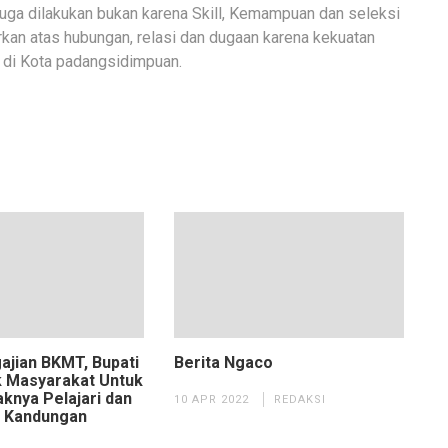
uga dilakukan bukan karena Skill, Kemampuan dan seleksi
rkan atas hubungan, relasi dan dugaan karena kekuatan
i di Kota padangsidimpuan.
ajian BKMT, Bupati
Berita Ngaco
k Masyarakat Untuk
knya Pelajari dan
10 APR 2022
REDAKSI
i Kandungan