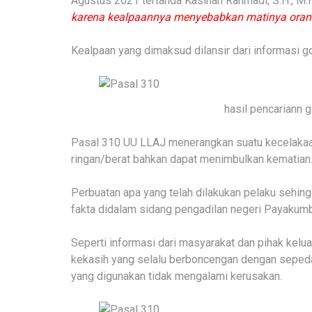
Agustus 2021 tertanda Kasihan Rahmadi, S.H., M.H
karena kealpaannya menyebabkan matinya orang
Kealpaan yang dimaksud dilansir dari informasi go
hasil pencariann
Pasal 310 UU LLAJ menerangkan suatu kecelakaan
ringan/berat bahkan dapat menimbulkan kematian
Perbuatan apa yang telah dilakukan pelaku sehin
fakta didalam sidang pengadilan negeri Payakum
Seperti informasi dari masyarakat dan pihak kelu
kekasih yang selalu berboncengan dengan sepeda 
yang digunakan tidak mengalami kerusakan.