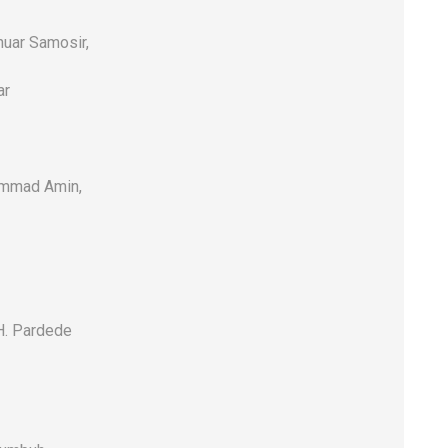
uar Samosir,
ar
hammad Amin,
H. Pardede