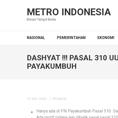
Lompat
ke
METRO INDONESIA
konten
Berani Tampil Beda
(Tekan
Enter)
NASIONAL
PEMERINTAHAN
EKONOMI
DASHYAT !!! PASAL 310 U
PAYAKUMBUH
13 SEP 2023
REDAKSI
Hanya ada di PN Payakumbuh Pasal 310 Sang
Ada motif pidana lain dibalik pasal pasal 