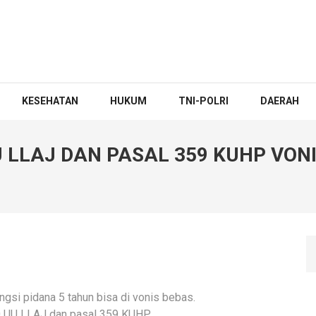
KESEHATAN
HUKUM
TNI-POLRI
DAERAH
U LLAJ DAN PASAL 359 KUHP VON
si pidana 5 tahun bisa di vonis bebas.
310 UU LLAJ dan pasal 359 KUHP