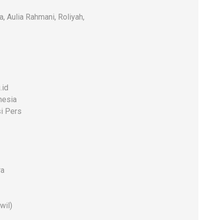
a, Aulia Rahmani, Roliyah,
.id
nesia
i Pers
ra
wil)