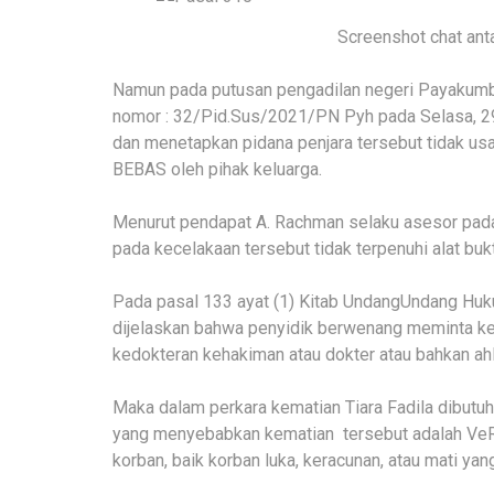
Screenshot chat ant
Namun pada putusan pengadilan negeri Payakumbu
nomor : 32/Pid.Sus/2021/PN Pyh pada Selasa, 29
dan menetapkan pidana penjara tersebut tidak usah
BEBAS oleh pihak keluarga.
Menurut pendapat A. Rachman selaku asesor pada
pada kecelakaan tersebut tidak terpenuhi alat bukti
Pada pasal 133 ayat (1) Kitab UndangUndang Hu
dijelaskan bahwa penyidik berwenang meminta ket
kedokteran kehakiman atau dokter atau bahkan ahli
Maka dalam perkara kematian Tiara Fadila dibut
yang menyebabkan kematian tersebut adalah VeR,
korban, baik korban luka, keracunan, atau mati yan