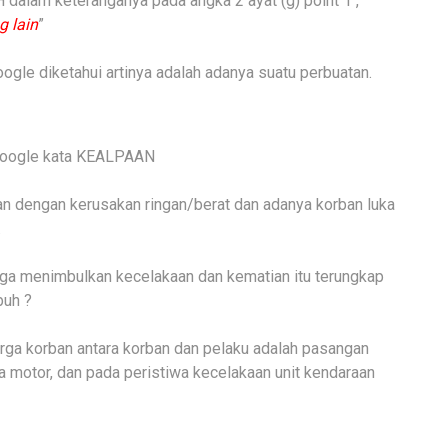
 dalam keteranganya pada angka 2 ayat (g) point 1 ,”
 lain
”
ogle diketahui artinya adalah adanya suatu perbuatan.
 google kata KEALPAAN
 dengan kerusakan ringan/berat dan adanya korban luka
.
gga menimbulkan kecelakaan dan kematian itu terungkap
buh ?
arga korban antara korban dan pelaku adalah pasangan
motor, dan pada peristiwa kecelakaan unit kendaraan