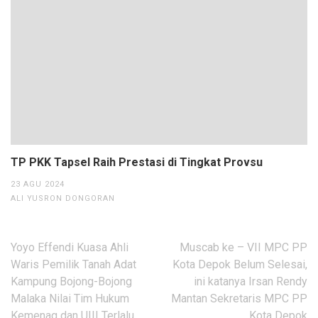
TP PKK Tapsel Raih Prestasi di Tingkat Provsu
23 AGU 2024
ALI YUSRON DONGORAN
Navigasi
Yoyo Effendi Kuasa Ahli
Muscab ke – VII MPC PP
pos
Waris Pemilik Tanah Adat
Kota Depok Belum Selesai,
Kampung Bojong-Bojong
ini katanya Irsan Rendy
Malaka Nilai Tim Hukum
Mantan Sekretaris MPC PP
Kemenag dan UIII Terlalu
Kota Depok