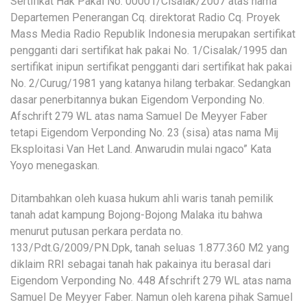
Sertifikat Hak Pakai No. 00001/Cisalak/2007 atas nama
Departemen Penerangan Cq. direktorat Radio Cq. Proyek
Mass Media Radio Republik Indonesia merupakan sertifikat
pengganti dari sertifikat hak pakai No. 1/Cisalak/1995 dan
sertifikat inipun sertifikat pengganti dari sertifikat hak pakai
No. 2/Curug/1981 yang katanya hilang terbakar. Sedangkan
dasar penerbitannya bukan Eigendom Verponding No.
Afschrift 279 WL atas nama Samuel De Meyyer Faber
tetapi Eigendom Verponding No. 23 (sisa) atas nama Mij
Eksploitasi Van Het Land. Anwarudin mulai ngaco” Kata
Yoyo menegaskan.
Ditambahkan oleh kuasa hukum ahli waris tanah pemilik
tanah adat kampung Bojong-Bojong Malaka itu bahwa
menurut putusan perkara perdata no.
133/Pdt.G/2009/PN.Dpk, tanah seluas 1.877.360 M2 yang
diklaim RRI sebagai tanah hak pakainya itu berasal dari
Eigendom Verponding No. 448 Afschrift 279 WL atas nama
Samuel De Meyyer Faber. Namun oleh karena pihak Samuel