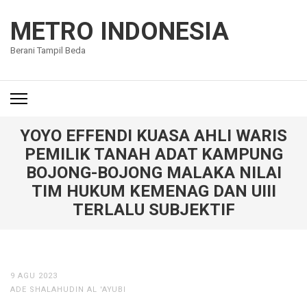
Lompat
ke
METRO INDONESIA
konten
Berani Tampil Beda
(Tekan
Enter)
YOYO EFFENDI KUASA AHLI WARIS
PEMILIK TANAH ADAT KAMPUNG
BOJONG-BOJONG MALAKA NILAI
TIM HUKUM KEMENAG DAN UIII
TERLALU SUBJEKTIF
9 AGU 2023
ADE SHALAHUDIN AL 'AYUBI