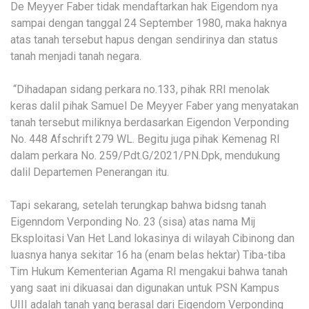
De Meyyer Faber tidak mendaftarkan hak Eigendom nya
sampai dengan tanggal 24 September 1980, maka haknya
atas tanah tersebut hapus dengan sendirinya dan status
tanah menjadi tanah negara.
“Dihadapan sidang perkara no.133, pihak RRI menolak
keras dalil pihak Samuel De Meyyer Faber yang menyatakan
tanah tersebut miliknya berdasarkan Eigendon Verponding
No. 448 Afschrift 279 WL. Begitu juga pihak Kemenag RI
dalam perkara No. 259/Pdt.G/2021/PN.Dpk, mendukung
dalil Departemen Penerangan itu.
Tapi sekarang, setelah terungkap bahwa bidsng tanah
Eigenndom Verponding No. 23 (sisa) atas nama Mij
Eksploitasi Van Het Land lokasinya di wilayah Cibinong dan
luasnya hanya sekitar 16 ha (enam belas hektar) Tiba-tiba
Tim Hukum Kementerian Agama RI mengakui bahwa tanah
yang saat ini dikuasai dan digunakan untuk PSN Kampus
UIII adalah tanah yang berasal dari Eigendom Verponding