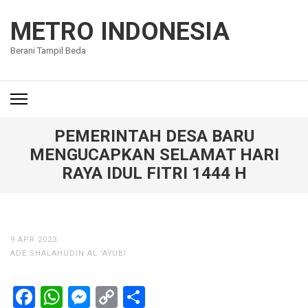
Lompat
ke
METRO INDONESIA
konten
Berani Tampil Beda
(Tekan
Enter)
PEMERINTAH DESA BARU
MENGUCAPKAN SELAMAT HARI
RAYA IDUL FITRI 1444 H
9 APR 2023
ADE SHALAHUDIN AL 'AYUBI
Facebook
WhatsApp
Messenger
Copy
Share