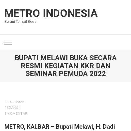
Lompat
ke
METRO INDONESIA
konten
Berani Tampil Beda
(Tekan
Enter)
BUPATI MELAWI BUKA SECARA
RESMI KEGIATAN KKR DAN
SEMINAR PEMUDA 2022
9 JUL 2022
REDAKSI
1 KOMENTAR
METRO, KALBAR – Bupati Melawi, H. Dadi