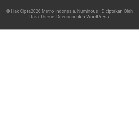
© Hak Cipta2026
Metro Indonesia
.
Numinous | Diciptakan Oleh
Rara Theme
. Ditenagai oleh
WordPress
.