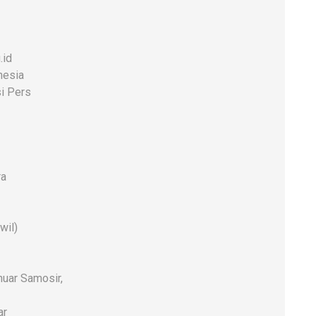
.id
nesia
i Pers
ra
wil)
uar Samosir,
ar