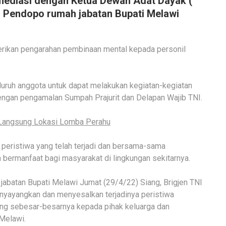
ediasi dengan Ketua Dewan Adat Dayak (
i Pendopo rumah jabatan Bupati Melawi
ikan pengarahan pembinaan mental kepada personil
uruh anggota untuk dapat melakukan kegiatan-kegiatan
engan pengamalan Sumpah Prajurit dan Delapan Wajib TNI.
Langsung Lokasi Lomba Perahu
s peristiwa yang telah terjadi dan bersama-sama
 bermanfaat bagi masyarakat di lingkungan sekitarnya.
abatan Bupati Melawi Jumat (29/4/22) Siang, Brigjen TNI
yayangkan dan menyesalkan terjadinya peristiwa
g sebesar-besarnya kepada pihak keluarga dan
Melawi.