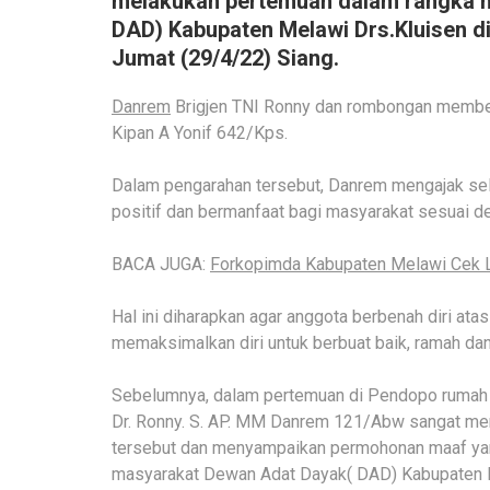
melakukan pertemuan dalam rangka m
DAD) Kabupaten Melawi Drs.Kluisen d
Jumat (29/4/22) Siang.
Danrem
Brigjen TNI Ronny dan rombongan member
Kipan A Yonif 642/Kps.
Dalam pengarahan tersebut, Danrem mengajak sel
positif dan bermanfaat bagi masyarakat sesuai d
BACA JUGA:
Forkopimda Kabupaten Melawi Cek 
Hal ini diharapkan agar anggota berbenah diri ata
memaksimalkan diri untuk berbuat baik, ramah dan
Sebelumnya, dalam pertemuan di Pendopo rumah j
Dr. Ronny. S. AP. MM Danrem 121/Abw sangat men
tersebut dan menyampaikan permohonan maaf yan
masyarakat Dewan Adat Dayak( DAD) Kabupaten 