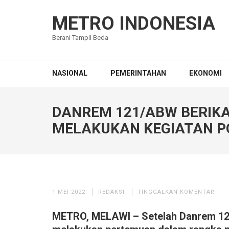
Lompat
ke
METRO INDONESIA
konten
Berani Tampil Beda
(Tekan
Enter)
NASIONAL
PEMERINTAHAN
EKONOMI
DANREM 121/ABW BERIK
MELAKUKAN KEGIATAN P
1 MEI 2022
REDAKSI
TINGGALKAN KOMENTAR
METRO, MELAWI – Setelah Danrem 121