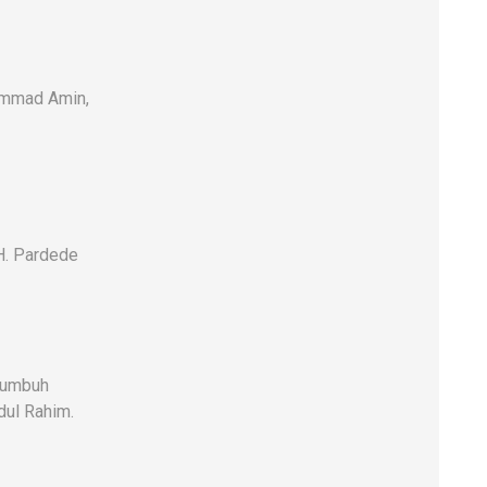
hammad Amin,
H. Pardede
kumbuh
dul Rahim.