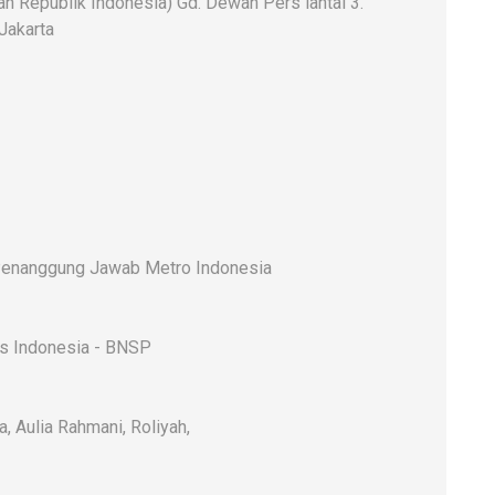
 Republik Indonesia) Gd. Dewan Pers lantai 3.
 Jakarta
enanggung Jawab Metro Indonesia
rs Indonesia - BNSP
a, Aulia Rahmani, Roliyah,