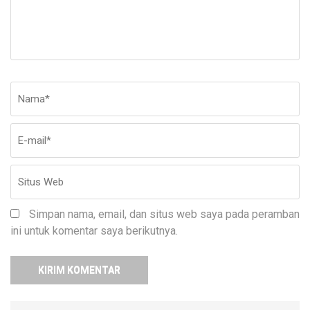
Nama
*
E-
Si
ma
W
Simpan nama, email, dan situs web saya pada peramban
ini untuk komentar saya berikutnya.