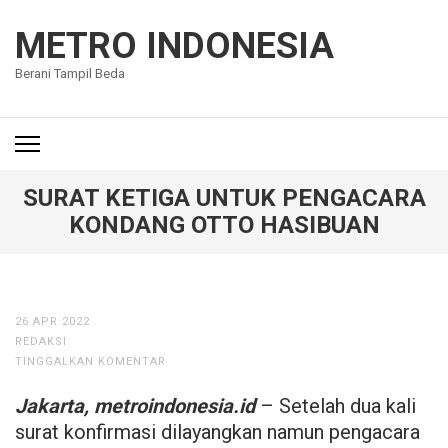
Lompat
ke
METRO INDONESIA
konten
Berani Tampil Beda
(Tekan
Enter)
SURAT KETIGA UNTUK PENGACARA
KONDANG OTTO HASIBUAN
26 APR 2022
REDAKSI
TINGGALKAN KOMENTAR
Jakarta, metroindonesia.id
– Setelah dua kali
surat konfirmasi dilayangkan namun pengacara