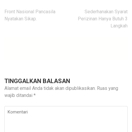
Navigasi
Front Nasional Pancasila
Sederhanakan Syarat
pos
Nyatakan Sikap.
Perizinan Hanya Butuh 3
Langkah
TINGGALKAN BALASAN
Alamat email Anda tidak akan dipublikasikan.
Ruas yang
wajib ditandai
*
Komentari