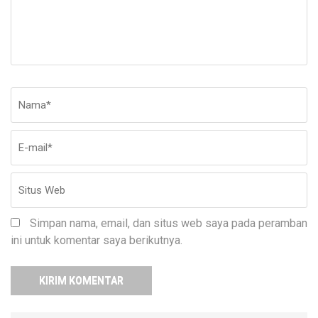
Nama
*
E-
Si
ma
W
Simpan nama, email, dan situs web saya pada peramban
ini untuk komentar saya berikutnya.