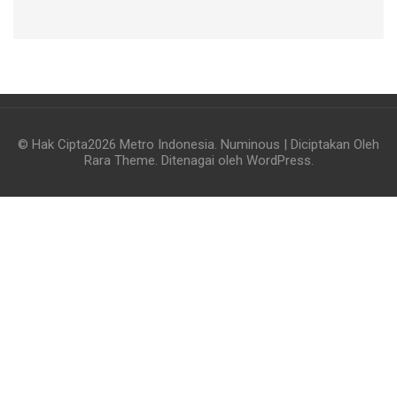
© Hak Cipta2026
Metro Indonesia
.
Numinous | Diciptakan Oleh
Rara Theme
. Ditenagai oleh
WordPress
.