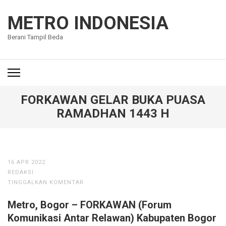
Lompat
ke
METRO INDONESIA
konten
Berani Tampil Beda
(Tekan
Enter)
FORKAWAN GELAR BUKA PUASA
RAMADHAN 1443 H
16 APR 2022
REDAKSI
TINGGALKAN KOMENTAR
Metro, Bogor – FORKAWAN (Forum
Komunikasi Antar Relawan) Kabupaten Bogor