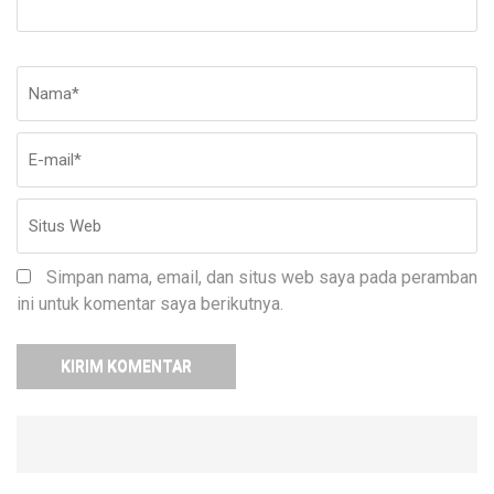
Nama
*
E-
Si
ma
W
Simpan nama, email, dan situs web saya pada peramban
ini untuk komentar saya berikutnya.