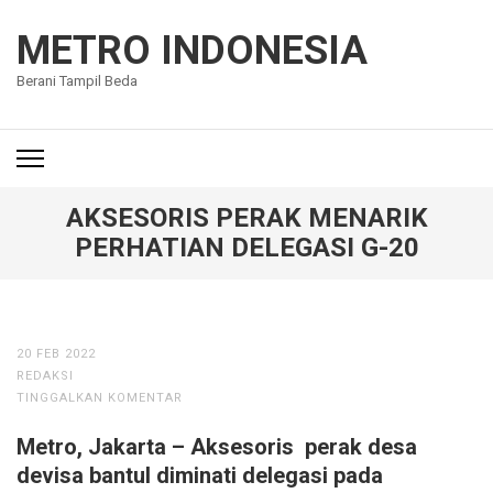
Lompat
ke
METRO INDONESIA
konten
Berani Tampil Beda
(Tekan
Enter)
AKSESORIS PERAK MENARIK
PERHATIAN DELEGASI G-20
20 FEB 2022
REDAKSI
TINGGALKAN KOMENTAR
Metro, Jakarta – Aksesoris perak desa
devisa bantul diminati delegasi pada