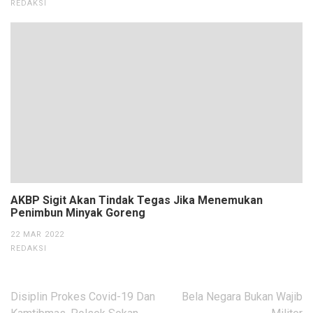
REDAKSI
AKBP Sigit Akan Tindak Tegas Jika Menemukan
Penimbun Minyak Goreng
22 MAR 2022
REDAKSI
Navigasi
Disiplin Prokes Covid-19 Dan
Bela Negara Bukan Wajib
pos