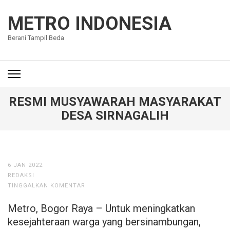
Lompat
ke
METRO INDONESIA
konten
Berani Tampil Beda
(Tekan
Enter)
RESMI MUSYAWARAH MASYARAKAT
DESA SIRNAGALIH
6 JAN 2022
REDAKSI
TINGGALKAN KOMENTAR
Metro, Bogor Raya – Untuk meningkatkan
kesejahteraan warga yang bersinambungan,