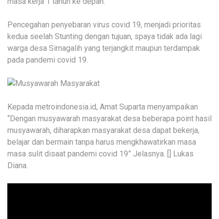
masa kerja 1 tahun ke depan.
Pencegahan penyebaran virus covid 19, menjadi prioritas
kedua seelah Stunting dengan tujuan, spaya tidak ada lagi
warga desa Sirnagalih yang terjangkit maupun terdampak
pada pandemi covid 19.
Kepada metroindonesia.id, Amat Suparta menyampaikan
“Dengan musyawarah masyarakat desa beberapa point hasil
musyawarah, diharapkan masyarakat desa dapat bekerja,
belajar dan bermain tanpa harus mengkhawatirkan masa
masa sulit disaat pandemi covid 19” Jelasnya. [] Lukas
Diana.