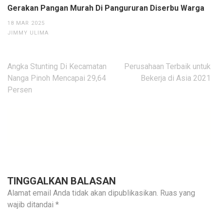
Gerakan Pangan Murah Di Pangururan Diserbu Warga
18 MAR 2025
JIMMY ULIMA
Navigasi
Angka Stunting Di Kecamatan
Perusahaan Terbaik untuk
pos
Nanga Pinoh Mencapai 29,64
Bekerja di Asia 2021
Persen
TINGGALKAN BALASAN
Alamat email Anda tidak akan dipublikasikan.
Ruas yang
wajib ditandai
*