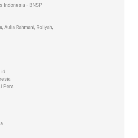
rs Indonesia - BNSP
a, Aulia Rahmani, Roliyah,
.id
nesia
i Pers
ra