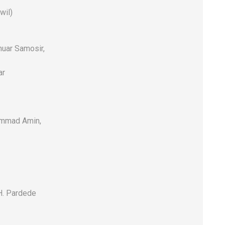
wil)
uar Samosir,
ar
hammad Amin,
H. Pardede