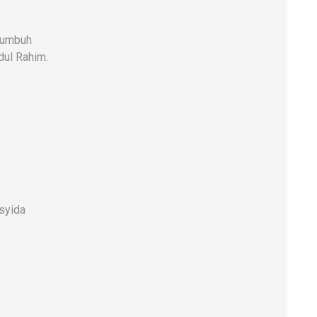
kumbuh
dul Rahim.
syida