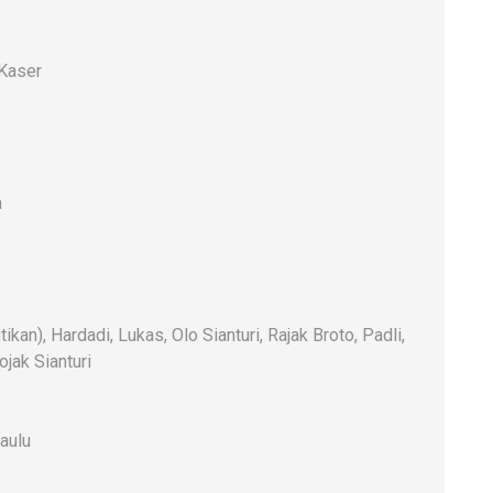
 Kaser
a
n), Hardadi, Lukas, Olo Sianturi, Rajak Broto, Padli,
jak Sianturi
aulu