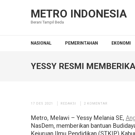
Lompat
ke
METRO INDONESIA
konten
Berani Tampil Beda
(Tekan
Enter)
NASIONAL
PEMERINTAHAN
EKONOMI
YESSY RESMI MEMBERIKAN
17 DES 2021
REDAKSI
2 KOMENTAR
Metro, Melawi – Yessy Melania SE,
Ang
NasDem, memberikan bantuan Budidaya 
Kejuruan Ilmu Pendidikan (STKIP) Kabu