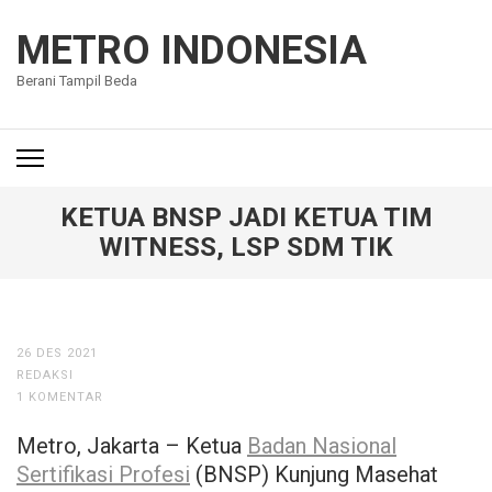
Lompat
ke
METRO INDONESIA
konten
Berani Tampil Beda
(Tekan
Enter)
KETUA BNSP JADI KETUA TIM
WITNESS, LSP SDM TIK
26 DES 2021
REDAKSI
1 KOMENTAR
Metro, Jakarta – Ketua
Badan Nasional
Sertifikasi Profesi
(BNSP) Kunjung Masehat