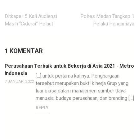
Navigasi
Ditkapel: 5 Kali Audiensi
Polres Medan Tangkap 1
pos
Masih “Ciderai” Pelaut
Pelaku Penganiaya
1 KOMENTAR
Perusahaan Terbaik untuk Bekerja di Asia 2021 - Metro
Indonesia
[…] untuk pertama kalinya. Penghargaan
7 JANUARI 2022
tersebut merupakan bukti kinerja Grup yang
luar biasa dalam manajemen sumber daya
manusia, budaya perusahaan, dan branding […]
REPLY