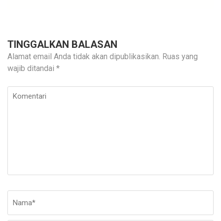
TINGGALKAN BALASAN
Alamat email Anda tidak akan dipublikasikan.
Ruas yang
wajib ditandai
*
Komentari
Nama
*
E-
Si
ma
W