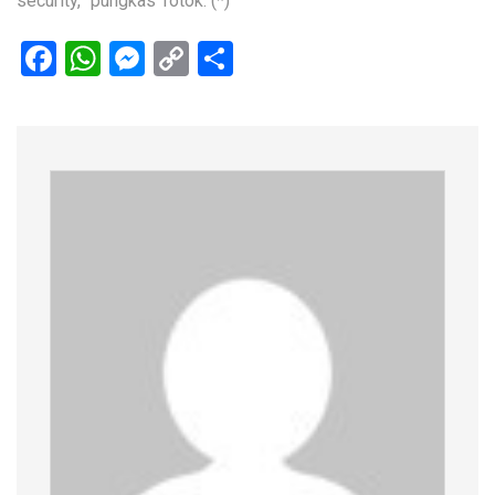
security,” pungkas Totok. (*)
Facebook
WhatsApp
Messenger
Copy
Share
Link