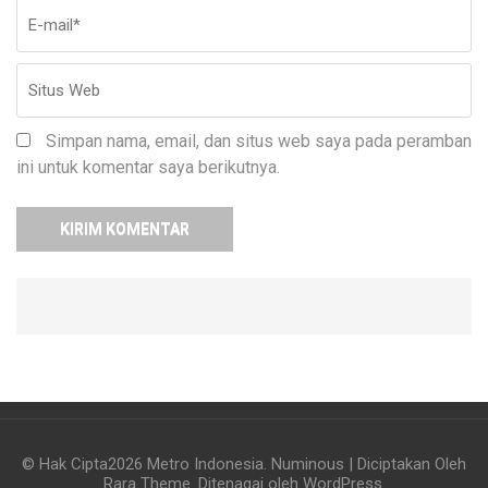
Simpan nama, email, dan situs web saya pada peramban
ini untuk komentar saya berikutnya.
© Hak Cipta2026
Metro Indonesia
.
Numinous | Diciptakan Oleh
Rara Theme
. Ditenagai oleh
WordPress
.