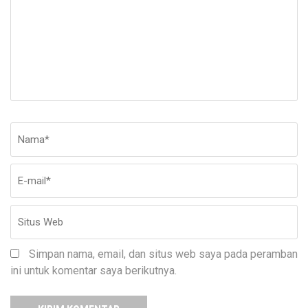
Nama
*
E-
Si
ma
W
Simpan nama, email, dan situs web saya pada peramban
ini untuk komentar saya berikutnya.