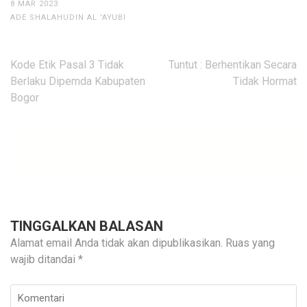
8 MAR 2023
ADE SHALAHUDIN AL 'AYUBI
Navigasi
Kode Etik Pasal 3 Tidak
Tuntut : Berhentikan Secara
pos
Berlaku Dipemda Kabupaten
Tidak Hormat
Bogor
TINGGALKAN BALASAN
Alamat email Anda tidak akan dipublikasikan.
Ruas yang
wajib ditandai
*
Komentari