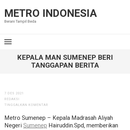
Lompat
ke
METRO INDONESIA
konten
Berani Tampil Beda
(Tekan
Enter)
KEPALA MAN SUMENEP BERI
TANGGAPAN BERITA
7 DES 2021
REDAKSI
TINGGALKAN KOMENTAR
Metro Sumenep – Kepala Madrasah Aliyah
Negeri
Sumenep
Hairuddin.Spd, memberikan