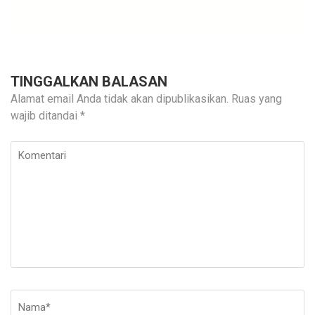
TINGGALKAN BALASAN
Alamat email Anda tidak akan dipublikasikan.
Ruas yang
wajib ditandai
*
Komentari
Nama
*
E-
Si
ma
W