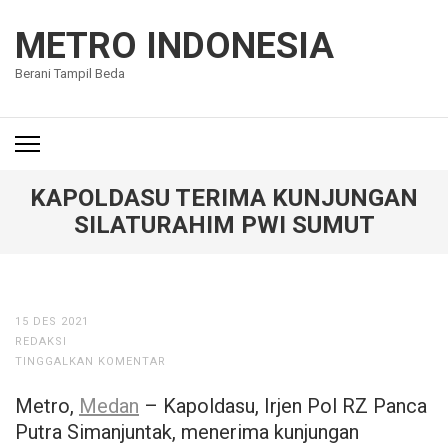
Lompat
ke
METRO INDONESIA
konten
Berani Tampil Beda
(Tekan
Enter)
KAPOLDASU TERIMA KUNJUNGAN
SILATURAHIM PWI SUMUT
15 DES 2021
REDAKSI
TINGGALKAN KOMENTAR
Metro,
Medan
– Kapoldasu, Irjen Pol RZ Panca
Putra Simanjuntak, menerima kunjungan