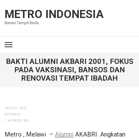
Lompat
ke
METRO INDONESIA
konten
Berani Tampil Beda
(Tekan
Enter)
BAKTI ALUMNI AKBARI 2001, FOKUS
PADA VAKSINASI, BANSOS DAN
RENOVASI TEMPAT IBADAH
28 DES 2021
REDAKSI
1 KOMENTAR
Metro , Melawi –
Alumni
AKABRI Angkatan