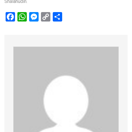
Shalahudin.
Facebook
WhatsApp
Messenger
Copy
Share
Link