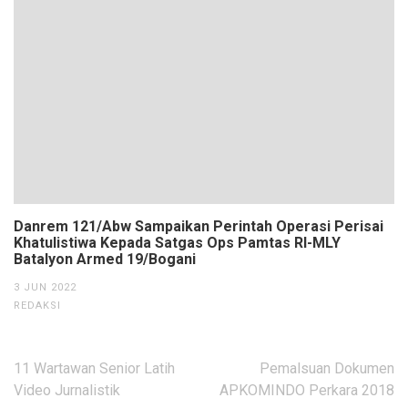
Danrem 121/Abw Sampaikan Perintah Operasi Perisai
Khatulistiwa Kepada Satgas Ops Pamtas RI-MLY
Batalyon Armed 19/Bogani
3 JUN 2022
REDAKSI
Navigasi
11 Wartawan Senior Latih
Pemalsuan Dokumen
pos
Video Jurnalistik
APKOMINDO Perkara 2018