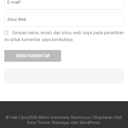
Simpan nama, email, dan situs web saya pada peramban
ini untuk komentar saya berikutnya.
© Hak Cipta2026
Metro Indonesia
.
Numinous | Diciptakan Oleh
Rara Theme
. Ditenagai oleh
WordPress
.