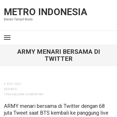
Lompat
ke
METRO INDONESIA
konten
Berani Tampil Beda
(Tekan
Enter)
ARMY MENARI BERSAMA DI
TWITTER
4 DES 2021
REDAKSI
TINGGALKAN KOMENTAR
ARMY menari bersama di Twitter dengan 68
juta Tweet saat BTS kembali ke panggung live