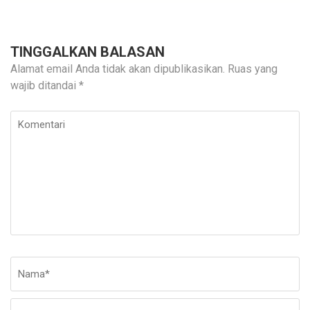
TINGGALKAN BALASAN
Alamat email Anda tidak akan dipublikasikan.
Ruas yang
wajib ditandai
*
Komentari
Nama
*
E-
Si
ma
W