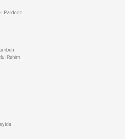
H. Pardede
kumbuh
dul Rahim.
syida