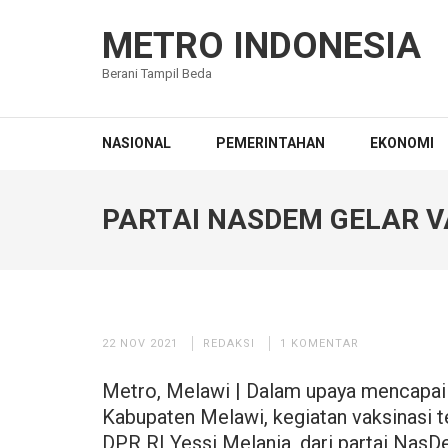
Lompat
ke
METRO INDONESIA
konten
Berani Tampil Beda
(Tekan
Enter)
NASIONAL
PEMERINTAHAN
EKONOMI
PARTAI NASDEM GELAR V
22 NOV 2021
REDAKSI
1 KOMENTAR
Metro, Melawi | Dalam upaya mencapai 
Kabupaten Melawi, kegiatan vaksinasi t
DPR RI Yessi Melania, dari partai NasD