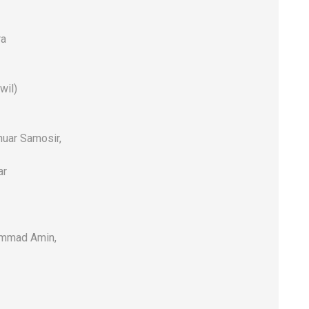
ra
wil)
uar Samosir,
ar
hammad Amin,