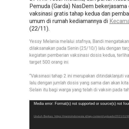
Pemuda (Garda) NasDem bekerjasama d
vaksinasi gratis tahap kedua dan pembag
umum di rumah kediamannya di
Kecama
(22/11).
Yessy Melania melalui stafnya, Bandi mengatak
dilaksanakan pada Senin (25/10/) lalu dengan ta
kegiatan pemberian vaksinasi dosis kedua, terlih
target 500 orang ini.
“Vaksinasi tahap 2 ini merupakan ditindaklanjuti 
lalu dengan jumlah dosis yang sama dan akan kita
Selain itu bagi warga yang telah di vaksin pada tah
Pemutar
Media error: Format(s) not supported or source(s) not fo
Video
Unduh Berkas: https://metroindonesia.id/wp-content/uploads/2021/1