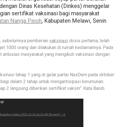
engan Dinas Kesehatan (Dinkes) menggelar
ian sertifikat vaksinasi bagi masyarakat
tan Nanga Pinoh
, Kabupaten Melawi, Senin
an, sebelumnya pemberian
vaksinasi
dosis pertama, telah
rget 1000 orang dan dilakukan di rumah kediamannya. Pada
at antusias masyarakat yang mengikuti vaksinasi dengan
vaksinasi tahap 1 yang di gelar partai NasDem pada oktober
 bagi dalam 2 tahap untuk mengantisipasi kerumunan.
ap 2 langsung diberikan sertifikat vaksin”. Kata Bandi.
und
1/WhatsApp-Video-2021-11-22-at-14.09.58.mp4?_=1