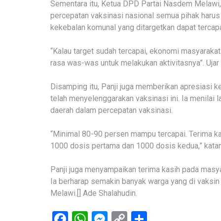
Sementara itu, Ketua DPD Partai Nasdem Melawi,
percepatan vaksinasi nasional semua pihak harus 
kekebalan komunal yang ditargetkan dapat tercapa
“Kalau target sudah tercapai, ekonomi masyarakat 
rasa was-was untuk melakukan aktivitasnya”. Ujar
Disamping itu, Panji juga memberikan apresias
telah menyelenggarakan vaksinasi ini. Ia menila
daerah dalam percepatan vaksinasi.
“Minimal 80-90 persen mampu tercapai. Terima k
1000 dosis pertama dan 1000 dosis kedua,” katan
Panji juga menyampaikan terima kasih pada masyara
Ia berharap semakin banyak warga yang di vaksi
Melawi.[] Ade Shalahudin.
Facebook
WhatsApp
Messenger
Copy
Share