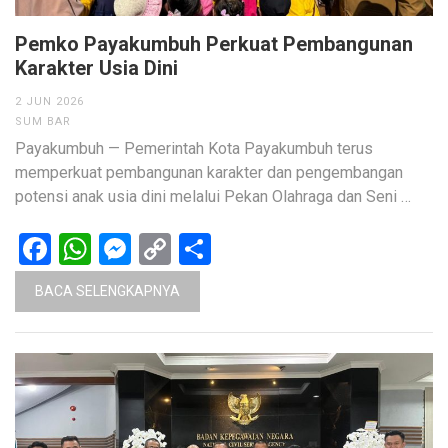
Pemko Payakumbuh Perkuat Pembangunan
Karakter Usia Dini
2 JUN 2026
SUM BAR
Payakumbuh — Pemerintah Kota Payakumbuh terus
memperkuat pembangunan karakter dan pengembangan
potensi anak usia dini melalui Pekan Olahraga dan Seni …
Facebook
WhatsApp
Messenger
Copy
Share
Link
BACA SELENGKAPNYA