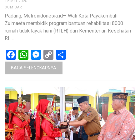
12 MEI 2026
SUM BAR
Padang, Metroindonesia.id— Wali Kota Payakumbuh
Zulmaeta membidik program bantuan rehabilitasi 8000
rumah tidak layak huni (RTLH) dari Kementerian Kesehatan
RI …
Facebook
WhatsApp
Messenger
Copy
Share
Link
BACA SELENGKAPNYA