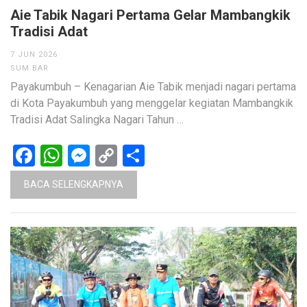
Aie Tabik Nagari Pertama Gelar Mambangkik
Tradisi Adat
7 JUN 2026
SUM BAR
Payakumbuh – Kenagarian Aie Tabik menjadi nagari pertama
di Kota Payakumbuh yang menggelar kegiatan Mambangkik
Tradisi Adat Salingka Nagari Tahun …
Facebook
WhatsApp
Messenger
Copy
Share
Link
BACA SELENGKAPNYA