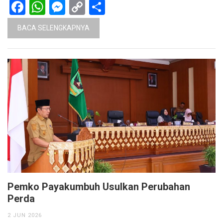
Facebook
WhatsApp
Messenger
Copy
Share
Link
BACA SELENGKAPNYA
Pemko Payakumbuh Usulkan Perubahan
Perda
2 JUN 2026