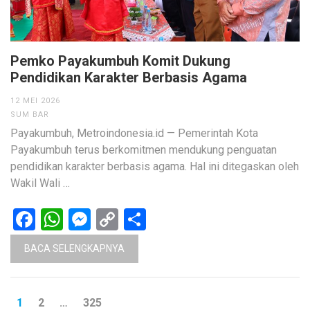
Pemko Payakumbuh Komit Dukung
Pendidikan Karakter Berbasis Agama
12 MEI 2026
SUM BAR
Payakumbuh, Metroindonesia.id — Pemerintah Kota
Payakumbuh terus berkomitmen mendukung penguatan
pendidikan karakter berbasis agama. Hal ini ditegaskan oleh
Wakil Wali …
Facebook
WhatsApp
Messenger
Copy
Share
Link
BACA SELENGKAPNYA
Paginasi
HALAMAN
HALAMAN
HALAMAN
1
2
…
325