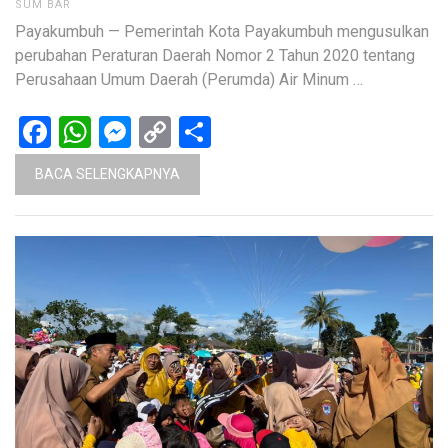
SUM BAR
Payakumbuh — Pemerintah Kota Payakumbuh mengusulkan
perubahan Peraturan Daerah Nomor 2 Tahun 2020 tentang
Perusahaan Umum Daerah (Perumda) Air Minum …
Facebook
WhatsApp
Messenger
Copy
Share
Link
BACA SELENGKAPNYA