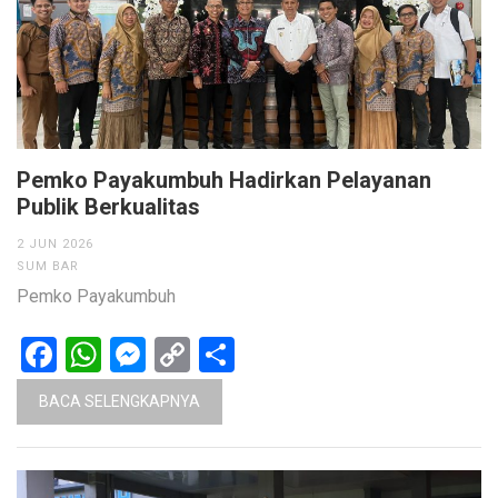
Pemko Payakumbuh Hadirkan Pelayanan
Publik Berkualitas
2 JUN 2026
SUM BAR
Pemko Payakumbuh
Facebook
WhatsApp
Messenger
Copy
Share
Link
BACA SELENGKAPNYA