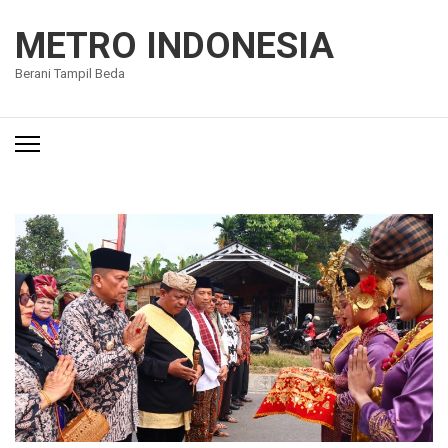
Lompat
ke
METRO INDONESIA
konten
Berani Tampil Beda
(Tekan
Enter)