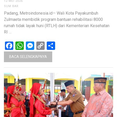
12 MEI 2026
SUM BAR
Padang, Metroindonesia.id— Wali Kota Payakumbuh
Zulmaeta membidik program bantuan rehabilitasi 8000
rumah tidak layak huni (RTLH) dari Kementerian Kesehatan
RI …
Facebook
WhatsApp
Messenger
Copy
Share
Link
BACA SELENGKAPNYA