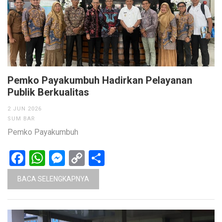
Pemko Payakumbuh Hadirkan Pelayanan
Publik Berkualitas
2 JUN 2026
SUM BAR
Pemko Payakumbuh
Facebook
WhatsApp
Messenger
Copy
Share
Link
BACA SELENGKAPNYA