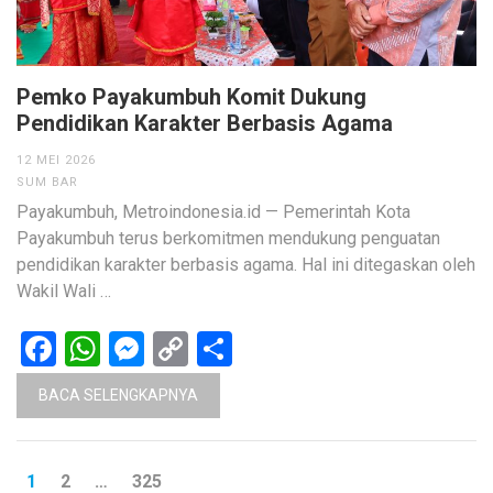
Pemko Payakumbuh Komit Dukung
Pendidikan Karakter Berbasis Agama
12 MEI 2026
SUM BAR
Payakumbuh, Metroindonesia.id — Pemerintah Kota
Payakumbuh terus berkomitmen mendukung penguatan
pendidikan karakter berbasis agama. Hal ini ditegaskan oleh
Wakil Wali …
Facebook
WhatsApp
Messenger
Copy
Share
Link
BACA SELENGKAPNYA
Paginasi
HALAMAN
HALAMAN
HALAMAN
1
2
…
325