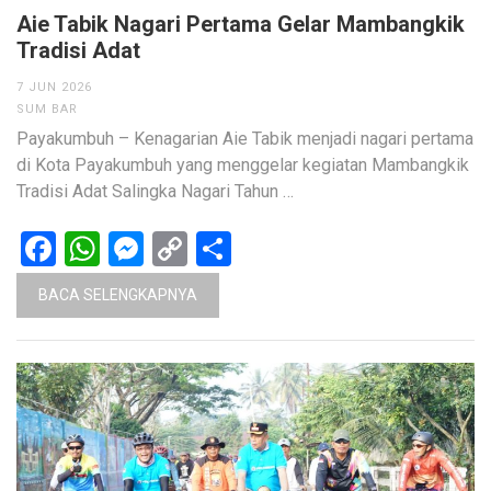
Aie Tabik Nagari Pertama Gelar Mambangkik
Tradisi Adat
7 JUN 2026
SUM BAR
Payakumbuh – Kenagarian Aie Tabik menjadi nagari pertama
di Kota Payakumbuh yang menggelar kegiatan Mambangkik
Tradisi Adat Salingka Nagari Tahun …
Facebook
WhatsApp
Messenger
Copy
Share
Link
BACA SELENGKAPNYA