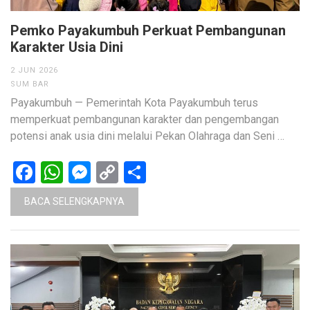
Pemko Payakumbuh Perkuat Pembangunan
Karakter Usia Dini
2 JUN 2026
SUM BAR
Payakumbuh — Pemerintah Kota Payakumbuh terus
memperkuat pembangunan karakter dan pengembangan
potensi anak usia dini melalui Pekan Olahraga dan Seni …
Facebook
WhatsApp
Messenger
Copy
Share
Link
BACA SELENGKAPNYA