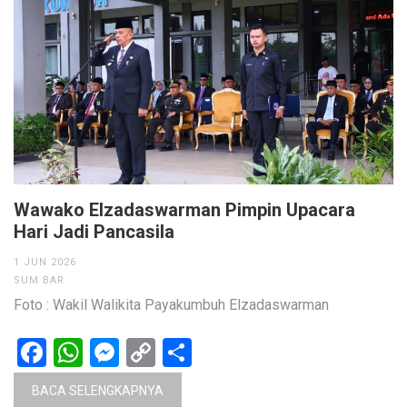
Wawako Elzadaswarman Pimpin Upacara
Hari Jadi Pancasila
1 JUN 2026
SUM BAR
Foto : Wakil Walikita Payakumbuh Elzadaswarman
Facebook
WhatsApp
Messenger
Copy
Share
Link
BACA SELENGKAPNYA