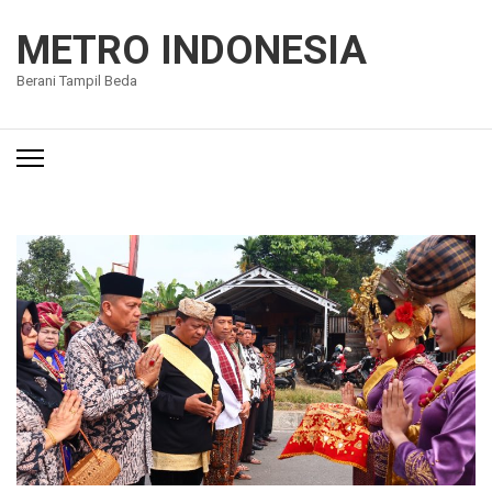
Lompat
ke
METRO INDONESIA
konten
Berani Tampil Beda
(Tekan
Enter)