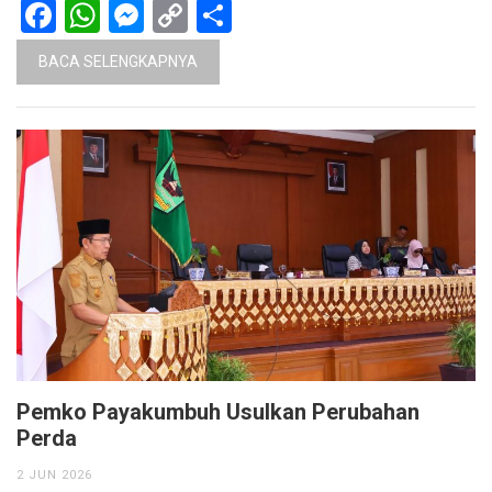
Facebook
WhatsApp
Messenger
Copy
Share
Link
BACA SELENGKAPNYA
Pemko Payakumbuh Usulkan Perubahan
Perda
2 JUN 2026