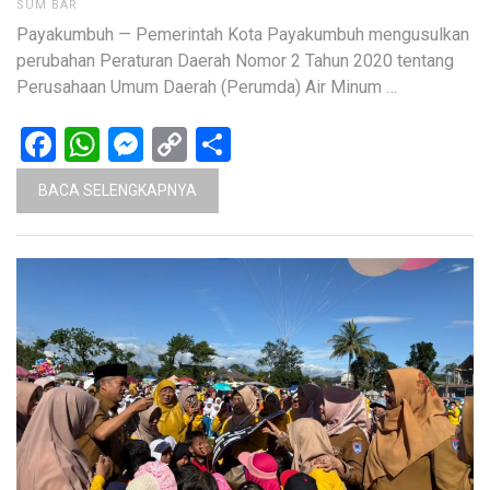
SUM BAR
Payakumbuh — Pemerintah Kota Payakumbuh mengusulkan
perubahan Peraturan Daerah Nomor 2 Tahun 2020 tentang
Perusahaan Umum Daerah (Perumda) Air Minum …
Facebook
WhatsApp
Messenger
Copy
Share
Link
BACA SELENGKAPNYA