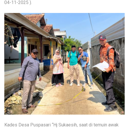
04-11-2025 ).
Kades Desa Puspasari “Hj Sukaesih, saat di temuin awak