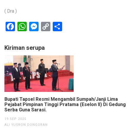
( Dra )
Facebook
WhatsApp
Messenger
Copy
Share
Link
Kiriman serupa
Bupati Tapsel Resmi Mengambil Sumpah/Janji Lima
Pejabat Pimpinan Tinggi Pratama (Eselon II) Di Gedung
Serba Guna Sarasi.
19 SEP 2025
ALI YUSRON DONGORAN