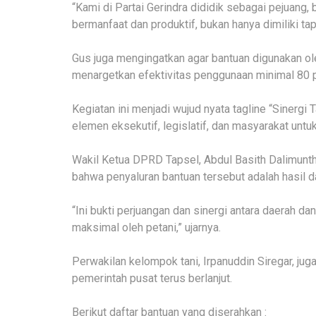
“Kami di Partai Gerindra dididik sebagai pejuang, 
bermanfaat dan produktif, bukan hanya dimiliki tapi
Gus juga mengingatkan agar bantuan digunakan ol
menargetkan efektivitas penggunaan minimal 80 
Kegiatan ini menjadi wujud nyata tagline “Sinerg
elemen eksekutif, legislatif, dan masyarakat un
Wakil Ketua DPRD Tapsel, Abdul Basith Dalimunth
bahwa penyaluran bantuan tersebut adalah hasil da
“Ini bukti perjuangan dan sinergi antara daerah da
maksimal oleh petani,” ujarnya.
Perwakilan kelompok tani, Irpanuddin Siregar, ju
pemerintah pusat terus berlanjut.
Berikut daftar bantuan yang diserahkan :