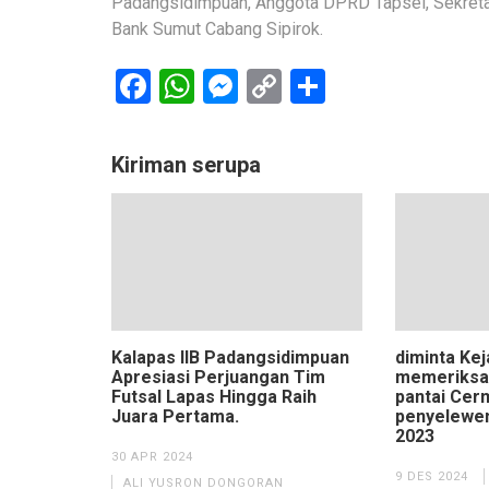
Padangsidimpuan, Anggota DPRD Tapsel, Sekretar
Bank Sumut Cabang Sipirok.
Facebook
WhatsApp
Messenger
Copy
Share
Link
Kiriman serupa
Kalapas IIB Padangsidimpuan
diminta Kej
Apresiasi Perjuangan Tim
memeriksa
Futsal Lapas Hingga Raih
pantai Cer
Juara Pertama.
penyelewe
2023
30 APR 2024
9 DES 2024
ALI YUSRON DONGORAN