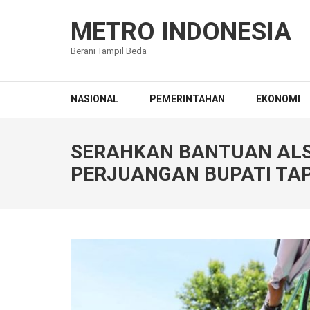
Lompat
ke
METRO INDONESIA
konten
Berani Tampil Beda
(Tekan
Enter)
NASIONAL
PEMERINTAHAN
EKONOMI
SERAHKAN BANTUAN ALSIN
PERJUANGAN BUPATI TA