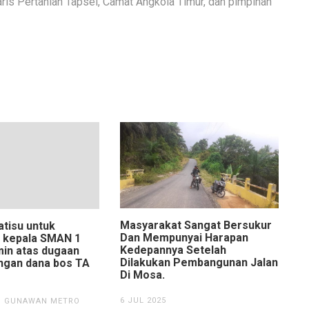
is Pertanian Tapsel, Camat Angkola Timur, dan pimpinan
Masyarakat Sangat Bersukur
atisu untuk
Dan Mempunyai Harapan
 kepala SMAN 1
Kedepannya Setelah
min atas dugaan
Dilakukan Pembangunan Jalan
ngan dana bos TA
Di Mosa.
6 JUL 2025
GUNAWAN METRO