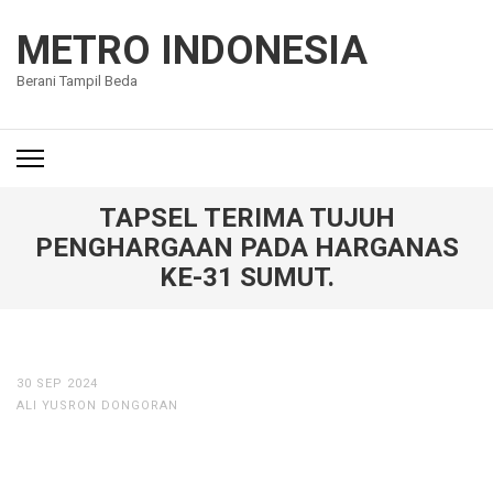
Lompat
ke
METRO INDONESIA
konten
Berani Tampil Beda
(Tekan
Enter)
TAPSEL TERIMA TUJUH
PENGHARGAAN PADA HARGANAS
KE-31 SUMUT.
30 SEP 2024
ALI YUSRON DONGORAN