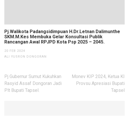
Pj.Walikota Padangsidimpuan H.Dr.Letnan Dalimunthe
SKM.M.Kes Membuka Gelar Konsultasi Publik
Rancangan Awal RPJPD Kota Psp 2025 – 2045.
20 FEB 2024
ALI YUSRON DONGORAN
Navigasi
Pj Gubernur Sumut Kukuhkan
Monev KIP 2024, Ketua KI
pos
Rasyid Assaf Dongoran Jadi
Provsu Apresiasi Bupati
Plt Bupati Tapsel.
Tapsel