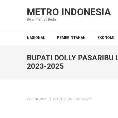
Lompat
ke
METRO INDONESIA
konten
Berani Tampil Beda
(Tekan
Enter)
NASIONAL
PEMERINTAHAN
EKONOMI
BUPATI DOLLY PASARIBU
2023-2025
25 APR 2024
ALI YUSRON DONGORAN