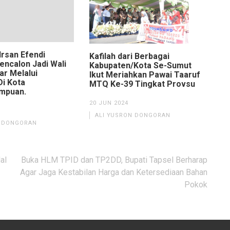
Irsan Efendi
Kafilah dari Berbagai
encalon Jadi Wali
Kabupaten/Kota Se-Sumut
ar Melalui
Ikut Meriahkan Pawai Taaruf
Di Kota
MTQ Ke-39 Tingkat Provsu
impuan.
20 JUN 2024
ALI YUSRON DONGORAN
N DONGORAN
al
Buka HLM TPID dan TP2DD, Bupati Tapsel Berharap
Agar Jaga Kestabilan Harga dan Ketersediaan Bahan
Pokok