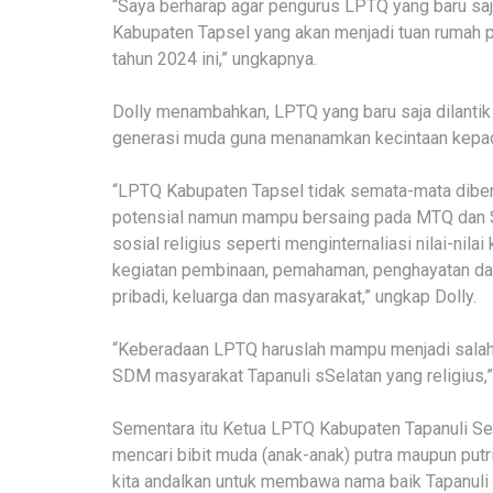
“Saya berharap agar pengurus LPTQ yang baru saja
Kabupaten Tapsel yang akan menjadi tuan rumah p
tahun 2024 ini,” ungkapnya.
Dolly menambahkan, LPTQ yang baru saja dilanti
generasi muda guna menanamkan kecintaan kepad
“LPTQ Kabupaten Tapsel tidak semata-mata dib
potensial namun mampu bersaing pada MTQ dan ST
sosial religius seperti menginternaliasi nilai-nil
kegiatan pembinaan, pemahaman, penghayatan dan 
pribadi, keluarga dan masyarakat,” ungkap Dolly.
“Keberadaan LPTQ haruslah mampu menjadi salah
SDM masyarakat Tapanuli sSelatan yang religius,”
Sementara itu Ketua LPTQ Kabupaten Tapanuli Se
mencari bibit muda (anak-anak) putra maupun putri
kita andalkan untuk membawa nama baik Tapanuli 