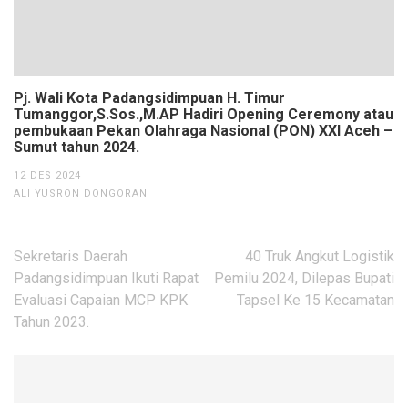
Pj. Wali Kota Padangsidimpuan H. Timur
Tumanggor,S.Sos.,M.AP Hadiri Opening Ceremony atau
pembukaan Pekan Olahraga Nasional (PON) XXI Aceh –
Sumut tahun 2024.
12 DES 2024
ALI YUSRON DONGORAN
Navigasi
Sekretaris Daerah
40 Truk Angkut Logistik
pos
Padangsidimpuan Ikuti Rapat
Pemilu 2024, Dilepas Bupati
Evaluasi Capaian MCP KPK
Tapsel Ke 15 Kecamatan
Tahun 2023.