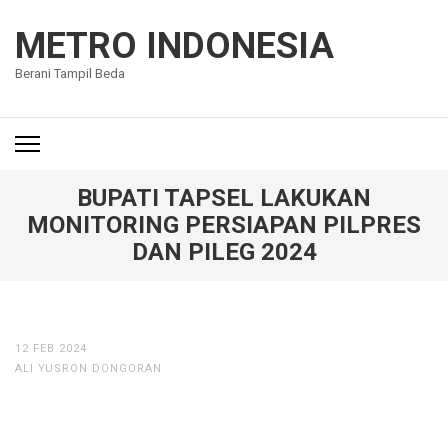
Lompat
ke
METRO INDONESIA
konten
Berani Tampil Beda
(Tekan
Enter)
BUPATI TAPSEL LAKUKAN
MONITORING PERSIAPAN PILPRES
DAN PILEG 2024
12 FEB 2024
ALI YUSRON DONGORAN