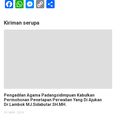
Facebook
WhatsApp
Messenger
Copy
Share
Link
Kiriman serupa
Pengadilan Agama Padangsidimpuan Kabulkan
Permohonan Penetapan Perwalian Yang Di Ajukan
Dr.Lambok MJ.Sidabutar.SH.MH.
30 MAR 2024