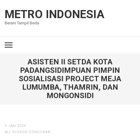
Lompat
ke
METRO INDONESIA
konten
Berani Tampil Beda
(Tekan
Enter)
ASISTEN II SETDA KOTA
PADANGSIDIMPUAN PIMPIN
SOSIALISASI PROJECT MEJA
LUMUMBA, THAMRIN, DAN
MONGONSIDI
4 JAN 2024
ALI YUSRON DONGORAN