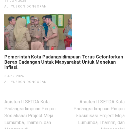
11 JUN 2025
ALI YUSRON DONGORAN
Pemerintah Kota Padangsidimpuan Terus Gelontorkan
Beras Cadangan Untuk Masyarakat Untuk Menekan
Inflasi.
3 APR 2024
ALI YUSRON DONGORAN
Navigasi
Asisten II SETDA Kota
Asisten II SETDA Kota
pos
Padangsidimpuan Pimpin
Padangsidimpuan Pimpin
Sosialisasi Project Meja
Sosialisasi Project Meja
Lumumba, Thamrin, dan
Lumumba, Thamrin, dan