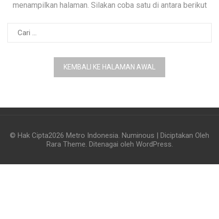
menampilkan halaman. Silakan coba satu di antara berikut
Cari
untuk:
KEMBALI KE HALAMAN AWAL
© Hak Cipta2026
Metro Indonesia
.
Numinous | Diciptakan Oleh
Rara Theme
. Ditenagai oleh
WordPress
.